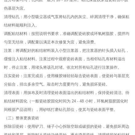
伤基层为宜。​
清理钻孔：用小型吸尘器或气泵将钻孔内的灰尘、碎屑清理干净，确保粘
结材料能顺利注入。​
调配粘结材料：按照说明书要求，准确调配瓷砖胶或环氧树脂胶，搅拌均
匀至无结块，调配量以满足本次修复为宜，避免浪费。​
注浆：将调配好的粘结材料装入小型注浆器，把注浆器的针头插入钻孔，
缓慢注入粘结材料。注浆过程中观察瓷砖表面，当相邻钻孔有材料溢出
时，停止注浆，用堵头将该孔封堵。依次对所有钻孔进行注浆操作。​
压实瓷砖：注浆完成后，使用橡胶锤轻轻敲击瓷砖表面，使瓷砖与基层充
分贴合，排出多余空气。敲击时力度要均匀，避免损坏瓷砖。​
清理表面：用抹布及时清理瓷砖表面溢出的粘结材料，保持瓷砖清洁。待
粘结材料固化（一般瓷砖胶固化时间为 24 - 48 小时，环氧树脂胶固化时
间根据产品说明），用砂纸打磨钻孔部位，使其与瓷砖表面平整。​
（三）整体更换瓷砖​
拆除旧瓷砖：使用铲刀、锤子小心拆除空鼓或破损的瓷砖，避免损坏周边
瓷砖和基层。拆除时从瓷砖边缘开始，逐步撬开瓷砖，清理残留的粘结材