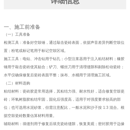
详细信息
一、施工前准备​
（一）工具准备​
检测工具：准备好空鼓锤，通过敲击瓷砖表面，依据声音差异判断空鼓位
置；粉笔或标记笔用于标记空鼓区域。​
施工工具：电钻、冲击钻用于钻孔；小型注浆器用于注入粘结材料；橡胶
锤用于敲击瓷砖使其贴合；铲刀、螺丝刀用于清理缝隙和剔除松动瓷砖；
水平仪确保修复后瓷砖表面平整；抹布、水桶用于清理施工区域。​
（二）材料选购​
粘结材料：瓷砖胶是常用选择，其粘结力强、耐水性好，适合修复空鼓瓷
砖；环氧树脂胶粘结牢固，固化后强度高，适用于对强度要求较高的部
位；也可选用水泥砂浆，但需注意配比，一般水泥和沙子按 1:3 混合。根
据空鼓瓷砖数量估算材料用量。​
辅助材料：填缝剂用于修复后填充瓷砖缝隙，恢复美观；密封胶用于边缘