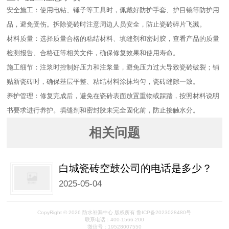
安全施工：使用电钻、锤子等工具时，佩戴好防护手套、护目镜等防护用
品，避免受伤。拆除瓷砖时注意周边人员安全，防止瓷砖碎片飞溅。​
材料质量：选择质量合格的粘结材料、填缝剂和密封胶，查看产品的质量
检测报告、合格证等相关文件，确保修复效果和使用寿命。​
施工细节：注浆时控制好压力和注浆量，避免压力过大导致瓷砖破裂；铺
贴新瓷砖时，确保基层平整、粘结材料涂抹均匀，瓷砖缝隙一致。​
养护管理：修复完成后，避免在瓷砖表面放置重物或踩踏，按照材料说明
书要求进行养护。填缝剂和密封胶未完全固化前，防止接触水分。
相关问题
白城瓷砖空鼓公司的电话是多少？
2025-05-04
CopyRight © 2026 防水补漏中心 版权所有 鲁ICP备2023028480号
联系电话：400-1566-200
微信号：19528007550