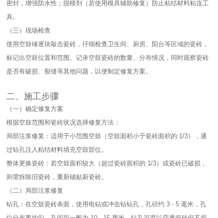
密封，增强防水性；脱模剂（若使用模具辅助修复）防止粘结材料粘连工
具。​
（三）现场检查​
使用空鼓锤逐块敲击瓷砖，仔细检查卫生间、厨房、阳台等区域的瓷砖，
标记出空鼓位置和范围。记录空鼓瓷砖的数量、分布情况，同时观察瓷砖
是否有破损、裂缝等其他问题，以便制定修复方案。​
二、施工步骤​
（一）确定修复方案​
根据空鼓范围和瓷砖状况选择修复方法：​
局部注浆修复：适用于小范围空鼓（空鼓面积小于瓷砖面积的 1/3），通
过钻孔注入粘结材料填充空鼓部位。​
整体更换瓷砖：若空鼓面积较大（超过瓷砖面积的 1/3）或瓷砖已破损，
则需拆除旧瓷砖，重新铺贴新瓷砖。​
（二）局部注浆修复​
钻孔：在空鼓瓷砖表面，使用电钻或冲击钻钻孔，孔径约 3 - 5 毫米，孔
位分布要均匀，孔间距一般为 10 - 15 厘米。钻孔深度以穿透瓷砖但不损