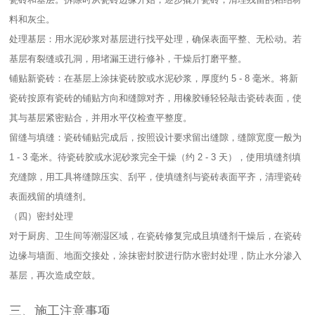
料和灰尘。​
处理基层：用水泥砂浆对基层进行找平处理，确保表面平整、无松动。若
基层有裂缝或孔洞，用堵漏王进行修补，干燥后打磨平整。​
铺贴新瓷砖：在基层上涂抹瓷砖胶或水泥砂浆，厚度约 5 - 8 毫米。将新
瓷砖按原有瓷砖的铺贴方向和缝隙对齐，用橡胶锤轻轻敲击瓷砖表面，使
其与基层紧密贴合，并用水平仪检查平整度。​
留缝与填缝：瓷砖铺贴完成后，按照设计要求留出缝隙，缝隙宽度一般为
1 - 3 毫米。待瓷砖胶或水泥砂浆完全干燥（约 2 - 3 天），使用填缝剂填
充缝隙，用工具将缝隙压实、刮平，使填缝剂与瓷砖表面平齐，清理瓷砖
表面残留的填缝剂。​
（四）密封处理​
对于厨房、卫生间等潮湿区域，在瓷砖修复完成且填缝剂干燥后，在瓷砖
边缘与墙面、地面交接处，涂抹密封胶进行防水密封处理，防止水分渗入
基层，再次造成空鼓。​
三、施工注意事项​