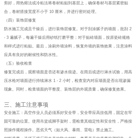
剪好，用热熔法或冷粘法将卷材粘贴到基层上，确保卷材与基层紧密贴
合，卷材搭接宽度不小于 10 厘米，并进行密封处理。​
（四）装饰层修复​
防水施工完成且干燥后，进行装饰层修复。对于刮涂腻子的墙面，批刮 2
- 3 遍腻子，每遍干燥后用砂纸打磨平整；对于贴砖墙面，按原瓷砖规格
和样式进行粘贴。最后，涂刷外墙涂料，恢复外墙的装饰效果，注意涂料
应具有良好的耐候性和防水性。​
（五）验收检查​
修复完成后，观察墙面是否还有渗水痕迹。在雨后或进行淋水试验，用高
压水枪对墙面进行持续淋水 1 - 2 小时，检查室内对应墙面是否出现渗漏
现象。同时，检查墙面的平整度、装饰层的外观质量，确保修复效果。​
三、施工注意事项​
安全施工：高空作业人员必须系好安全带，安全带应高挂低用，固定在牢
固可靠的位置。使用吊篮或脚手架时，需检查其稳定性和安全性，严格按
照操作规程操作。恶劣天气（如大风、暴雨、雷电）禁止施工。​