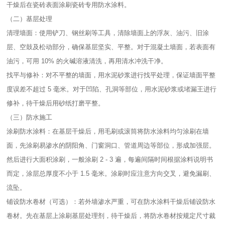
干燥后在瓷砖表面涂刷瓷砖专用防水涂料。​
（二）基层处理​
清理墙面：使用铲刀、钢丝刷等工具，清除墙面上的浮灰、油污、旧涂
层、空鼓及松动部分，确保基层坚实、平整。对于混凝土墙面，若表面有
油污，可用 10% 的火碱溶液清洗，再用清水冲洗干净。​
找平与修补：对不平整的墙面，用水泥砂浆进行找平处理，保证墙面平整
度误差不超过 5 毫米。对于凹陷、孔洞等部位，用水泥砂浆或堵漏王进行
修补，待干燥后用砂纸打磨平整。​
（三）防水施工​
涂刷防水涂料：在基层干燥后，用毛刷或滚筒将防水涂料均匀涂刷在墙
面，先涂刷易渗水的阴阳角、门窗洞口、管道周边等部位，形成加强层。
然后进行大面积涂刷，一般涂刷 2 - 3 遍，每遍间隔时间根据涂料说明书
而定，涂层总厚度不小于 1.5 毫米。涂刷时应注意方向交叉，避免漏刷、
流坠。​
铺设防水卷材（可选）：若外墙渗水严重，可在防水涂料干燥后铺设防水
卷材。先在基层上涂刷基层处理剂，待干燥后，将防水卷材按规定尺寸裁