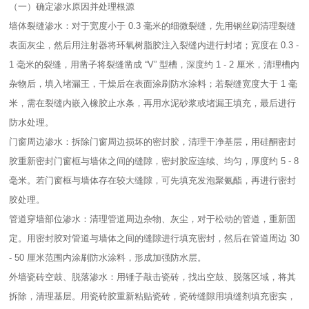
（一）确定渗水原因并处理根源​
墙体裂缝渗水：对于宽度小于 0.3 毫米的细微裂缝，先用钢丝刷清理裂缝
表面灰尘，然后用注射器将环氧树脂胶注入裂缝内进行封堵；宽度在 0.3 -
1 毫米的裂缝，用凿子将裂缝凿成 “V” 型槽，深度约 1 - 2 厘米，清理槽内
杂物后，填入堵漏王，干燥后在表面涂刷防水涂料；若裂缝宽度大于 1 毫
米，需在裂缝内嵌入橡胶止水条，再用水泥砂浆或堵漏王填充，最后进行
防水处理。​
门窗周边渗水：拆除门窗周边损坏的密封胶，清理干净基层，用硅酮密封
胶重新密封门窗框与墙体之间的缝隙，密封胶应连续、均匀，厚度约 5 - 8
毫米。若门窗框与墙体存在较大缝隙，可先填充发泡聚氨酯，再进行密封
胶处理。​
管道穿墙部位渗水：清理管道周边杂物、灰尘，对于松动的管道，重新固
定。用密封胶对管道与墙体之间的缝隙进行填充密封，然后在管道周边 30
- 50 厘米范围内涂刷防水涂料，形成加强防水层。​
外墙瓷砖空鼓、脱落渗水：用锤子敲击瓷砖，找出空鼓、脱落区域，将其
拆除，清理基层。用瓷砖胶重新粘贴瓷砖，瓷砖缝隙用填缝剂填充密实，