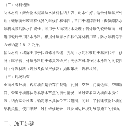
（二）材料选购​
防水材料：聚合物水泥基防水涂料粘结力强、耐水性好，适合外墙基层处
理；硅酮密封胶具有优异的耐候性和弹性，常用于缝隙密封；聚氨酯防水
涂料成膜后防水性能佳，可用于大面积防水处理；若外墙为瓷砖墙面，可
选用瓷砖专用防水涂料。根据外墙渗水面积估算材料用量，防水涂料每平
方米约需 1.5 - 2 公斤。​
辅助材料：堵漏王用于快速修补裂缝、孔洞；水泥砂浆用于基层找平、修
补；腻子粉、外墙涂料用于修复装饰层；无纺布可增强防水涂料的抗裂性
能；保温材料（若涉及保温层修复）如聚苯板、岩棉板等。​
（三）现场勘查​
全面检查外墙，观察墙面是否存在裂缝、孔洞、空鼓，门窗边框、空调洞
口、管道穿墙部位等易渗水节点的密封情况。通过查看室内墙面水渍位
置，结合室外检查，确定渗水具体位置和范围。同时，了解建筑物外墙的
结构类型、使用年限、过往维修记录，以及周边环境对维修施工的影响。​
二、施工步骤​